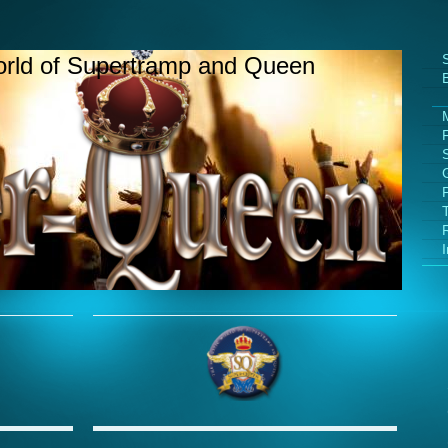
S
orld of Supertramp and Queen