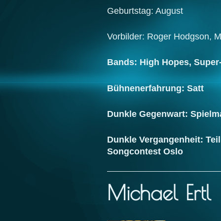
Geburtstag: August
Vorbilder: Roger Hodgson, M
Bands: High Hopes, Supe
Bühnenerfahrung: Satt
Dunkle Gegenwart: Spiel
Dunkle Vergangenheit: Te
Songcontest Oslo
Michael Ertl