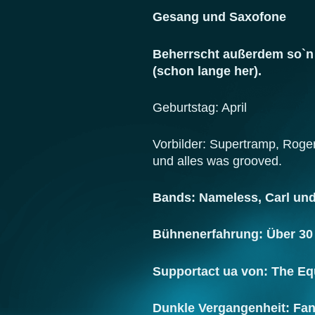
Gesang und Saxofone
Beherrscht außerdem so`n 
(schon lange her).
Geburtstag: April
Vorbilder: Supertramp, Rog
und alles was grooved.
Bands: Nameless, Carl und
Bühnenerfahrung: Über 30
Supportact ua von: The E
Dunkle Vergangenheit: Fa