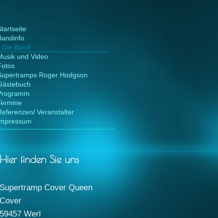
tartseite
Bandinfo
Die Band
Musik und Video
Fotos
Supertramps Roger Hodgson
Gästebuch
Programm
Termine
Referenzen/ Veranstalter
Impressum
Hier finden Sie uns
Supertramp Cover Queen
Cover
59457
Werl