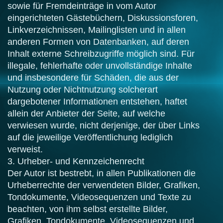
sowie für Fremdeinträge in vom Autor
eingerichteten Gästebüchern, Diskussionsforen,
Linkverzeichnissen, Mailinglisten und in allen
anderen Formen von Datenbanken, auf deren
Inhalt externe Schreibzugriffe möglich sind. Für
illegale, fehlerhafte oder unvollständige Inhalte
und insbesondere für Schäden, die aus der
Nutzung oder Nichtnutzung solcherart
dargebotener Informationen entstehen, haftet
allein der Anbieter der Seite, auf welche
verwiesen wurde, nicht derjenige, der über Links
auf die jeweilige Veröffentlichung lediglich
verweist.
3. Urheber- und Kennzeichenrecht
Der Autor ist bestrebt, in allen Publikationen die
Urheberrechte der verwendeten Bilder, Grafiken,
Tondokumente, Videosequenzen und Texte zu
beachten, von ihm selbst erstellte Bilder,
Grafiken, Tondokumente, Videosequenzen und